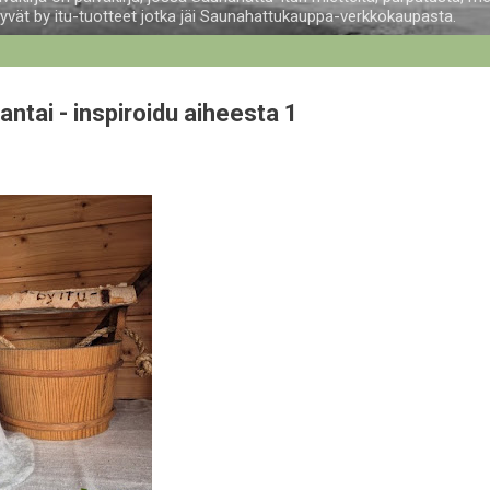
tyvät by itu-tuotteet jotka jäi Saunahattukauppa-verkkokaupasta.
antai - inspiroidu aiheesta 1