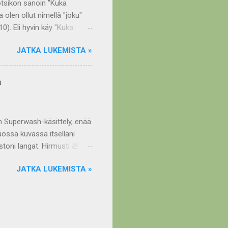
a otsikon sanoin "Kuka
a olen ollut nimellä "joku"
0). Eli hyvin käy "Kuka
tään. Kun olin viime kuussa
JATKA LUKEMISTA »
eli ja ihasteli myös
pailla väreillä ja lankana
 Päivi-poncho siis
a
ssa muodossa ainakin
 on Superwash-käsittely, enää
tuossa kuvassa itselläni
astoni langat. Hirmusti 💩-
e ja pitkään oli myös "osto
JATKA LUKEMISTA »
t kyllä. Mutta tuossa viime
 lehden
istu nimellä: Superwash-villa
 löytänyt linkkiä tekstitä
la kemikaalille herkkä. Pitää