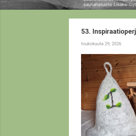
saunahatuista. Lisäksi löy
53. Inspiraatioperj
toukokuuta 29, 2026