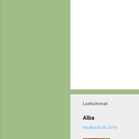
i
t
Luetuimmat
Alba
kesäkuuta 04, 2016