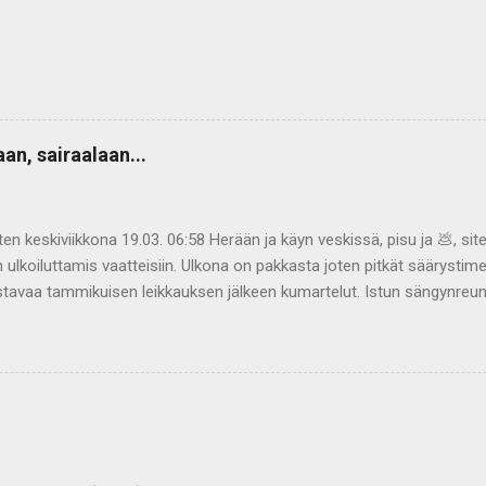
an, sairaalaan...
tten keskiviikkona 19.03. 06:58 Herään ja käyn veskissä, pisu ja 💩,
 ulkoiluttamis vaatteisiin. Ulkona on pakkasta joten pitkät säärystimet 
stavaa tammikuisen leikkauksen jälkeen kumartelut. Istun sängynreun
 jalan sängyn reunalle, suunnilleen suorassa... no tähän päättyi "terv
inkaisee aivan sietämättömästi. Saattoi säteilläkin just siinä kohti en 
nnon, ei oikein löydy, keräilen itseäni. Onhan tuo alaselkä aiemminkin 
 kun päässyt huovuttamaan niin on joka kerta alaselkä väsynyt ja kipe
 07:50 Tuo aika ei välttämättä aivan tarkka mutta olen edelleen makkaris
t sängynreunalla, juu vaikka asento saattoi muistuttaa rukoiluasentoa 
n pyörtymistä vastaan. Kylmä hiki pukkas...