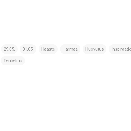
29.05.
31.05.
Haaste
Harmaa
Huovutus
Inspiraati
Toukokuu