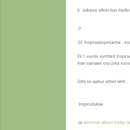
6. Julkaise silloin kun itselle
🎉
53. Inspiraatioperjantai - in
Eli 1-vuotis synttärit Inspi
ihan samaan osu joka vuosi 
Siitä se ajatus sitten lähti...
Inspiroitukaa
Ja
aiemmat aiheet löytyy tä