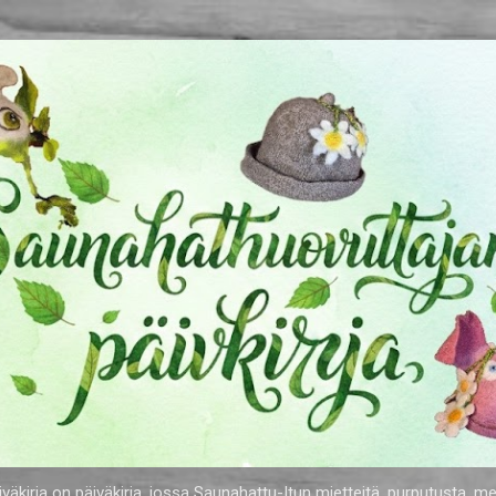
Siirry pääsisältöön
äkirja on päiväkirja, jossa Saunahattu-Itun mietteitä, purputusta, me