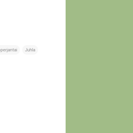
operjantai
Juhla