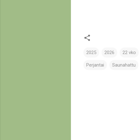
2025
2026
22 vko
Perjantai
Saunahattu
K
o
m
m
e
n
t