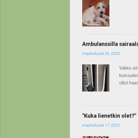
Ambulanssilla sairaala
maaliskuuta 26, 2025
Viikko si
koiruuden
ollut haa
ja nostan
selässä v
hyvän ase
päätyttyä
"Kuka lienetkin olet?"
kuin nyt.
maaliskuuta 17, 2025
kyynärpää
Kamppaili