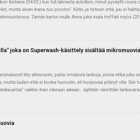
ikon tiistaina (04.03.) kun tuli labrasta autolleni, minut pysäytti rouv
olet, mutta aivan ihana tuo poncho". Kiitin, ja totesin että, juu ei haitta
linmuistiossa. Tämän kertoi mulle Anna joka exää treffaili myös (201
". Tuossa on isot orvokit, tosin värit on ne joiden syystä mut pysäyte
menossa rasvakasvaimen poistoon niin hoitaja joka kutsui sisälle ihast
 petrolin sävyä. Keroin, että langat olen värjännyt itse raskasmetalli va
suomenlampaanvilla joka kehrätty ilman myrkyllistä kehruuöljyä. Tuo
villa" joka on Superwash-käsittely sisältää mikromuovi
ut 13.06.2023 - malli omaa suunnittelua, orvokki teema ollut jo tuo
a 2017.
arsinaisesti liity aiheeseen, paitsi erivärisiä lankoja, joista ehkä joku
, mutta luulen että ei koska huovutin, eli huopuvaa pitänyt olla. Siis 
nkalauantai" vaikkei ihan oikeaan aikaan... lajittelin väreittäin lankavar
yky tietämykseeni. Tosin tuolloin oli rajoite se että 4 ja 7 mm puikoill
nka porsaanreikä oli "jos idea tai asiakastyö vaatii"... no ideat vaativa
Isokummun Kehräämö jakoi face sivullaan mielenkiintoisen Kaks-Plus
n Superwash-käsittelystä villasta Artikkeli on 09. kesäkuuta 2020 julka
muovia
n kemikaalipommi? Teksti Anni Ignatius Suosittelen lukemaan. Jos et
aa tätä Tosin ihan kaikkea artikkelista en allekirjoita villa kun on kaikel