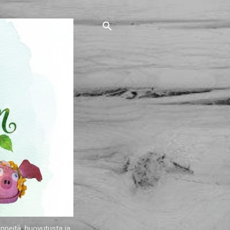
nneitä, huovutusta ja