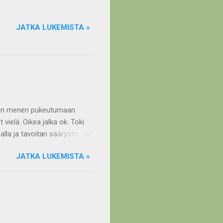
JATKA LUKEMISTA »
 siten menen pukeutumaan
vielä. Oikea jalka ok. Toki
alla ja tavoitan säärystimen
e" päivä. Oikean puolen
JATKA LUKEMISTA »
tiedä... Koitan löytää jonkin
viiltänyt ja nyt saikun
ytynyt, mutta ie tuolleen
sa, polvet lattialla ja
niin en rukoillut.