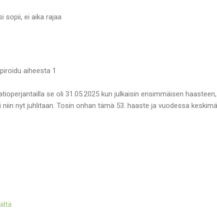
si sopii, ei aika rajaa
spiroidu aiheesta 1
raatioperjantailla se oli 31.05.2025 kun julkaisin ensimmäisen haasteen,
niin nyt juhlitaan. Tosin onhan tämä 53. haaste ja vuodessa keskimä
ältä